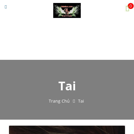
0
Menu
Trang chủ
Giới thiệu
Tác phẩm
Open submenu
Ý nghĩa hình xăm
Tin tức
Tai
Video
Đặt Lịch Hẹn
Trang Chủ
Tai
Liên hệ